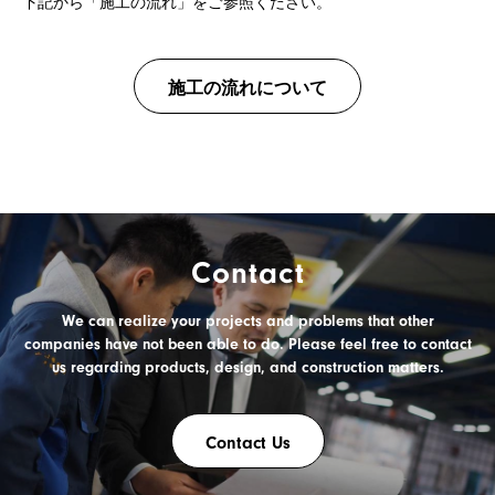
下記から「施工の流れ」をご参照ください。
施工の流れについて
Contact
We can realize your projects and problems
that other
companies have not been able to do.
Please feel free to contact
us
regarding products, design, and construction matters.
Contact Us