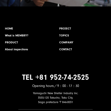
HOME
PROJECT
What is MEMBRY?
TOPICS
PRODUCT
COMPANY
About inspections
CONTACT
TEL +81 952-74-2525
Opening hours／9：00 - 17：30
Yamaguchi New Shelter Industry Inc.
3555-120 Takucho, Taku City,
Saga prefecture 〒846-0031